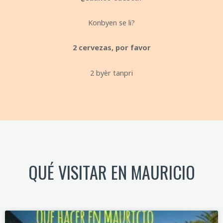
Konbyen se li?
2 cervezas, por favor
2 byèr tanpri
QUÉ VISITAR EN MAURICIO