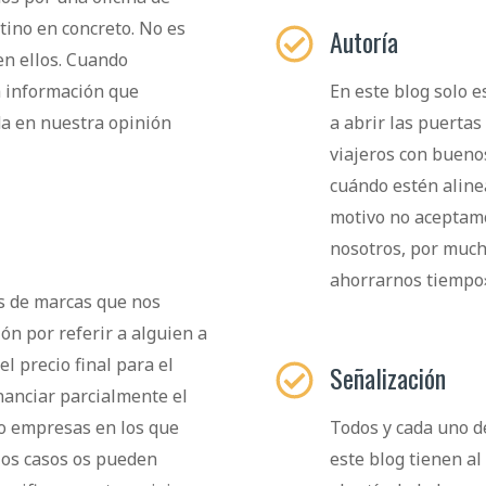
tino en concreto. No es
Autoría
en ellos. Cuando
a información que
En este blog solo 
da en nuestra opinión
a abrir las puerta
viajeros con bueno
cuándo estén alinea
motivo no aceptamo
nosotros, por much
ahorrarnos tiempo
es de marcas que nos
n por referir a alguien a
l precio final para el
Señalización
nanciar parcialmente el
 o empresas en los que
Todos y cada uno d
los casos os pueden
este blog tienen al