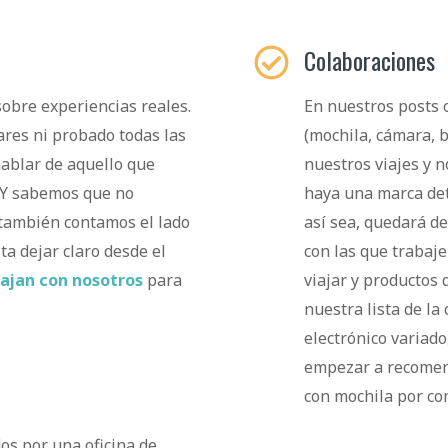
Colaboraciones
sobre experiencias reales.
En nuestros posts 
res ni probado todas las
(mochila, cámara, 
ablar de aquello que
nuestros viajes y n
 Y sabemos que no
haya una marca det
 también contamos el lado
así sea, quedará d
ta dejar claro desde el
con las que trabaj
ajan con nosotros
para
viajar y productos
nuestra lista de l
electrónico variad
empezar a recomen
con mochila por co
os por una oficina de