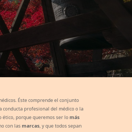
 médicos. Éste comprende el conjunto
la conducta profesional del médico o la
o ético, porque queremos ser lo
más
mo con las
marcas
, y que todos sepan