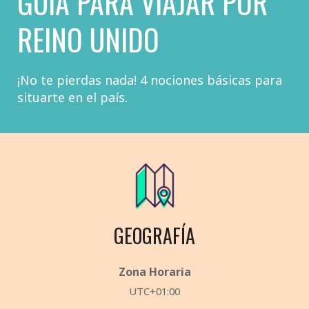
GUÍA PARA VIAJAR POR
REINO UNIDO​
¡No te pierdas nada! 4 nociones básicas para
situarte en el país.
GEOGRAFÍA
Zona Horaria
UTC+01:00