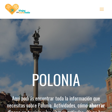
Ir
MAI
al
MEN
contenido
POLONIA
Aquí podrás encontrar toda la información que
necesitas sobre Polonia. Actividades, cómo
ahorrar