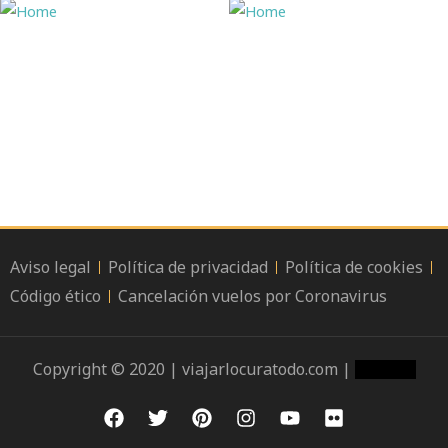
Aviso legal
Política de privacidad
Política de cookies
Código ético
Cancelación vuelos por Coronavirus
Copyright © 2020 | viajarlocuratodo.com |
Hello TP
F
T
P
I
Y
F
a
w
i
n
o
l
c
i
n
s
u
i