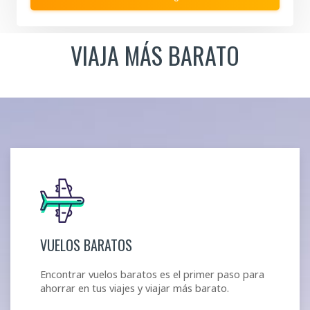
key
key
to
to
get
get
VIAJA MÁS BARATO
the
the
keyboard
keyboard
shortcuts
shortcuts
for
for
changing
changing
dates.
dates.
VUELOS BARATOS
Encontrar vuelos baratos es el primer paso para
ahorrar en tus viajes y viajar más barato.