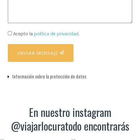
Checkbox
Acepto la
política de privacidad
.
política
de
ENVIAR MENSAJE
privacidad
Información sobre la protección de datos
En nuestro instagram
@viajarlocuratodo encontrarás