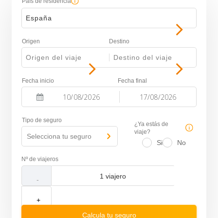
País de residencia
España
Origen
Destino
Origen del viaje
-
Destino del viaje
Fecha inicio
Fecha final
-
Navigate
Navigate
forward
backward
Tipo de seguro
to
to
¿Ya estás de
interact
interact
viaje?
Selecciona tu seguro
with
with
Si
No
the
the
calendar
calendar
Nº de viajeros
and
and
select
select
a
a
-
date.
date.
Press
Press
+
the
the
question
question
Calcula tu seguro
mark
mark