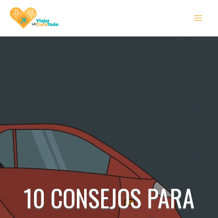
Ir
MAI
al
MEN
contenido
10 CONSEJOS PARA