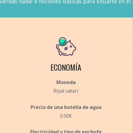
pierdas nada! 4 nociones básicas para situarte en el 
ECONOMÍA
Moneda
Riyal catarí
Precio de una botella de agua
0.50€
Electricidad y tipo de enchufe