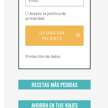
m
e
a
i
P
Acepto la
política de
l
o
privacidad
.
l
í
t
QUIERO SER
i
PACIENTE
c
a
d
Protección de datos
e
p
r
i
v
a
RECETAS MÁS PEDIDAS
c
i
d
a
AHORRA EN TUS VIAJES
d