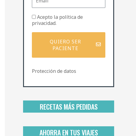
m
e
a
i
P
Acepto la
política de
l
o
privacidad
.
l
í
t
QUIERO SER
i
PACIENTE
c
a
d
Protección de datos
e
p
r
i
v
a
RECETAS MÁS PEDIDAS
c
i
d
a
AHORRA EN TUS VIAJES
d