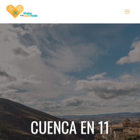
Ir
MAI
al
MEN
contenido
CUENCA EN 11