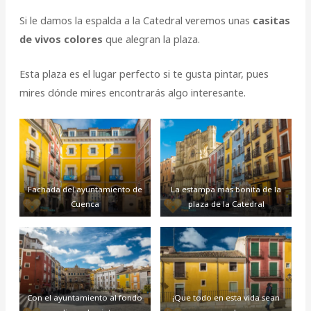
Si le damos la espalda a la Catedral veremos unas
casitas
de vivos colores
que alegran la plaza.
Esta plaza es el lugar perfecto si te gusta pintar, pues
mires dónde mires encontrarás algo interesante.
Fachada del ayuntamiento de
La estampa más bonita de la
Cuenca
plaza de la Catedral
Con el ayuntamiento al fondo
¡Que todo en esta vida sean