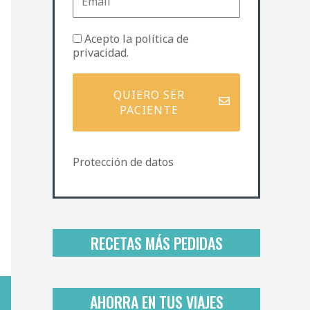
m
e
a
i
P
Acepto la
política de
l
o
privacidad
.
l
í
t
QUIERO SER
i
PACIENTE
c
a
d
Protección de datos
e
p
r
i
v
a
RECETAS MÁS PEDIDAS
c
i
d
a
AHORRA EN TUS VIAJES
d