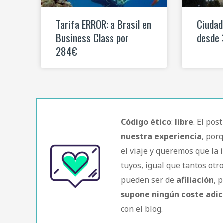
Tarifa ERROR: a Brasil en
Ciudad
Business Class por
desde
284€
Código ético
:
libre
. El pos
nuestra experiencia
, por
el viaje y queremos que la 
tuyos, igual que tantos ot
pueden ser de
afiliación
, 
supone ningún coste adic
con el blog.​