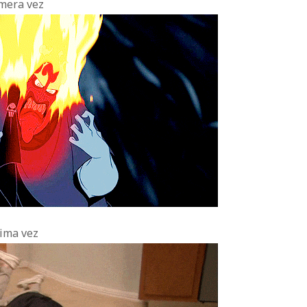
imera vez
cima vez