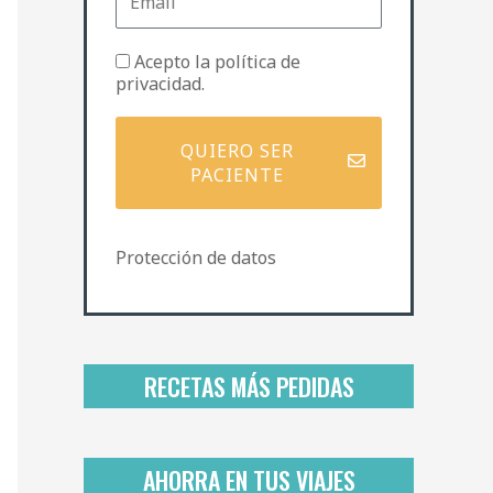
m
e
a
i
P
Acepto la
política de
l
o
privacidad
.
l
í
t
QUIERO SER
i
PACIENTE
c
a
d
Protección de datos
e
p
r
i
v
a
RECETAS MÁS PEDIDAS
c
i
d
a
AHORRA EN TUS VIAJES
d