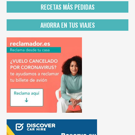
i
RECETAS MÁS PEDIDAS
v
a
c
AHORRA EN TUS VIAJES
i
d
a
d