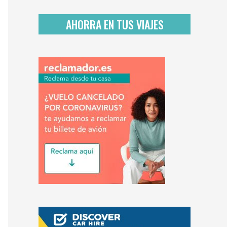
d
a
AHORRA EN TUS VIAJES
d