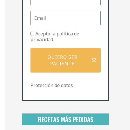
m
b
E
r
m
e
a
i
P
Acepto la
política de
l
o
privacidad
.
l
í
t
QUIERO SER
i
PACIENTE
c
a
d
Protección de datos
e
p
r
i
v
a
RECETAS MÁS PEDIDAS
c
i