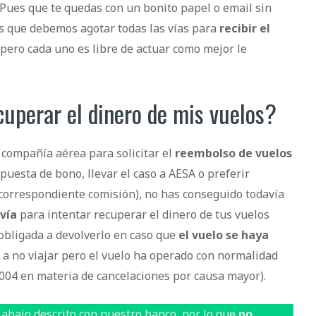
 Pues que te quedas con un bonito papel o email sin
os que debemos agotar todas las vías para
recibir el
 pero cada uno es libre de actuar como mejor le
cuperar el dinero de mis vuelos?
a compañía aérea para solicitar el
reembolso de vuelos
ropuesta de bono, llevar el caso a AESA o preferir
correspondiente comisión), no has conseguido todavía
 vía
para intentar recuperar el dinero de tus vuelos
 obligada a devolverlo en caso que
el vuelo se haya
o a no viajar pero el vuelo ha operado con normalidad
2004 en materia de cancelaciones por causa mayor).
abajo descrito con nuestro banco, por lo que
no