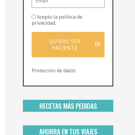
m
e
a
i
P
Acepto la
política de
l
o
privacidad
.
l
í
t
QUIERO SER
i
PACIENTE
c
a
d
Protección de datos
e
p
r
i
v
a
RECETAS MÁS PEDIDAS
c
i
d
a
AHORRA EN TUS VIAJES
d