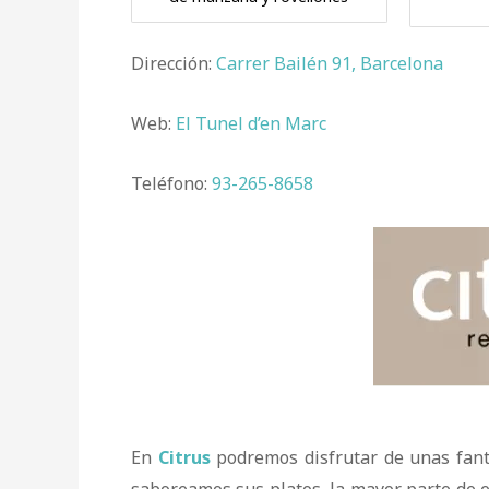
Dirección:
Carrer Bailén 91, Barcelona
Web:
El Tunel d’en Marc
Teléfono:
93-265-8658
En
Citrus
podremos disfrutar de unas fantá
saboreamos sus platos, la mayor parte de e