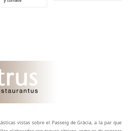
y tomate
sticas vistas sobre el Passeig de Gràcia, a la par que
llos elaborados con toques cítricos, como es de esperar