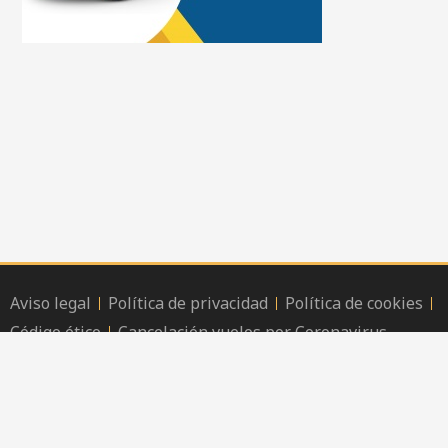
Aviso legal
Política de privacidad
Política de cookies
Código ético
Cancelación vuelos por Coronavirus
Copyright © 2020 | viajarlocuratodo.com |
Hello TP
F
T
P
I
Y
F