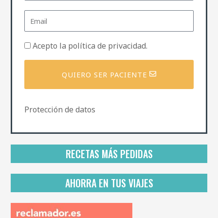
m
b
E
r
m
e
a
i
P
Acepto la
política de privacidad
.
l
o
l
í
QUIERO SER PACIENTE
t
i
c
a
Protección de datos
d
e
p
r
i
RECETAS MÁS PEDIDAS
v
a
c
AHORRA EN TUS VIAJES
i
d
a
d