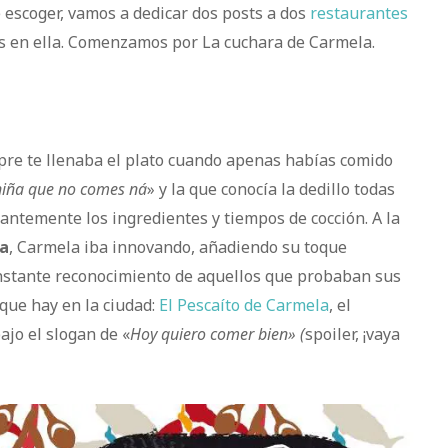
de escoger, vamos a dedicar dos posts a dos
restaurantes
os en ella. Comenzamos por La cuchara de Carmela.
pre te llenaba el plato cuando apenas habías comido
niña que no comes ná
» y la que conocía la dedillo todas
tantemente los ingredientes y tiempos de cocción. A la
da
, Carmela iba innovando, añadiendo su toque
nstante reconocimiento de aquellos que probaban sus
 que hay en la ciudad:
El Pescaíto de Carmela
, el
bajo el slogan de «
Hoy quiero comer bien» (
spoiler, ¡vaya