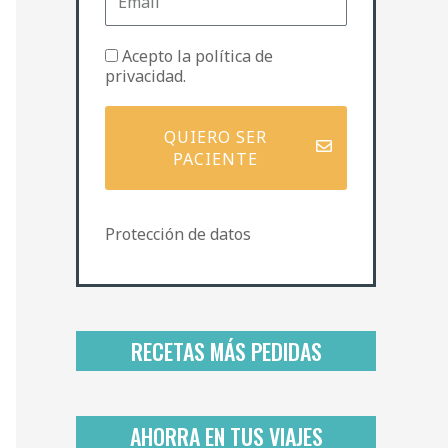
m
e
a
i
P
Acepto la
política de
l
o
privacidad
.
l
í
t
QUIERO SER
i
PACIENTE
c
a
d
Protección de datos
e
p
r
i
v
a
RECETAS MÁS PEDIDAS
c
i
d
a
AHORRA EN TUS VIAJES
d