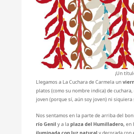
¡Un títu
Llegamos a La Cuchara de Carmela un
vier
platos (como su nombre indica) de cuchara, 
joven (porque sí, aún soy joven) ni siquier
Nos sentamos en la parte de arriba del bonit
río Genil
y a la
plaza del Humilladero,
en 
iluminada con luz natural
y decorada con e