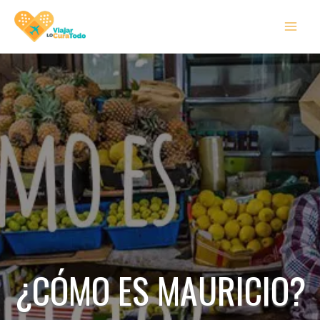
Ir
MAI
al
MEN
contenido
¿CÓMO ES MAURICIO?