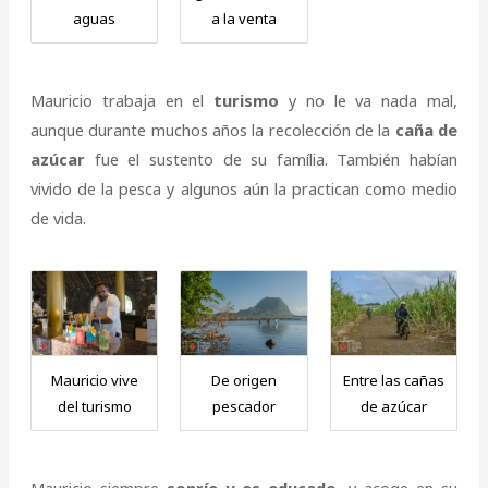
aguas
a la venta
Mauricio trabaja en el
turismo
y no le va nada mal,
aunque durante muchos años la recolección de la
caña de
azúcar
fue el sustento de su família. También habían
vivido de la pesca y algunos aún la practican como medio
de vida.
Mauricio vive
De origen
Entre las cañas
del turismo
pescador
de azúcar
Mauricio siempre
sonríe y es educado
, y acoge en su