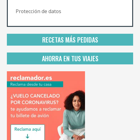
c
a
Protección de datos
d
e
p
r
i
RECETAS MÁS PEDIDAS
v
a
c
AHORRA EN TUS VIAJES
i
d
a
d