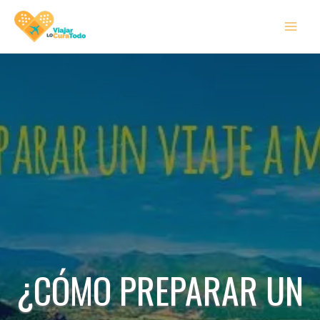
Ir
MAI
al
MEN
contenido
¿CÓMO PREPARAR UN