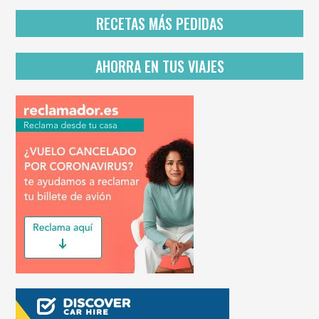
r
i
RECETAS MÁS PEDIDAS
v
a
c
AHORRA EN TUS VIAJES
i
d
a
d