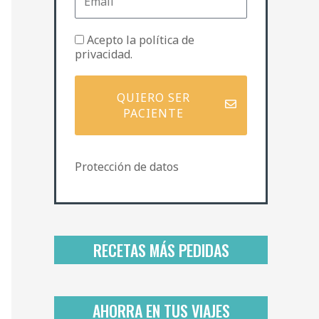
m
e
a
i
P
Acepto la
política de
l
o
privacidad
.
l
í
t
QUIERO SER
i
PACIENTE
c
a
d
Protección de datos
e
p
r
i
v
a
RECETAS MÁS PEDIDAS
c
i
d
a
AHORRA EN TUS VIAJES
d