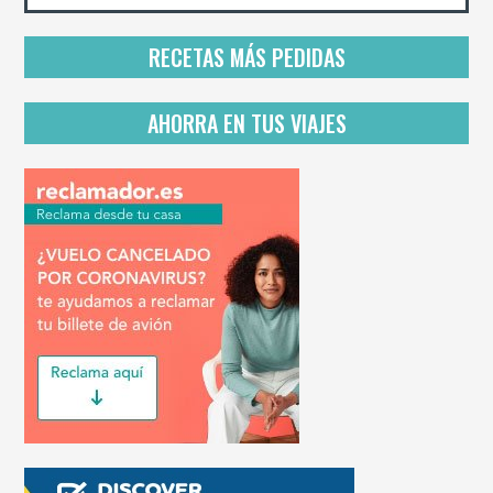
p
r
i
RECETAS MÁS PEDIDAS
v
a
c
AHORRA EN TUS VIAJES
i
d
a
d