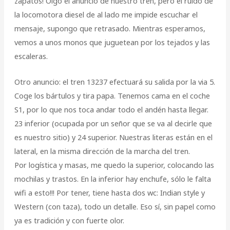
zapatos! Oigo el anuncio de nuestro tren, pero el ruido de
la locomotora diesel de al lado me impide escuchar el
mensaje, supongo que retrasado. Mientras esperamos,
vemos a unos monos que juguetean por los tejados y las
escaleras.
Otro anuncio: el tren 13237 efectuará su salida por la via 5.
Coge los bártulos y tira papa. Tenemos cama en el coche
S1, por lo que nos toca andar todo el andén hasta llegar.
23 inferior (ocupada por un señor que se va al decirle que
es nuestro sitio) y 24 superior. Nuestras literas están en el
lateral, en la misma dirección de la marcha del tren.
Por logística y masas, me quedo la superior, colocando las
mochilas y trastos. En la inferior hay enchufe, sólo le falta
wifi a esto!!! Por tener, tiene hasta dos wc: Indian style y
Western (con taza), todo un detalle. Eso sí, sin papel como
ya es tradición y con fuerte olor.