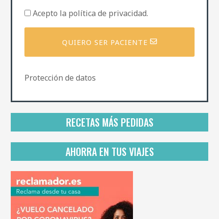
i
P
Acepto la
política de privacidad
.
l
o
l
í
QUIERO SER PACIENTE
t
i
c
a
Protección de datos
d
e
p
r
i
RECETAS MÁS PEDIDAS
v
a
c
AHORRA EN TUS VIAJES
i
d
a
d