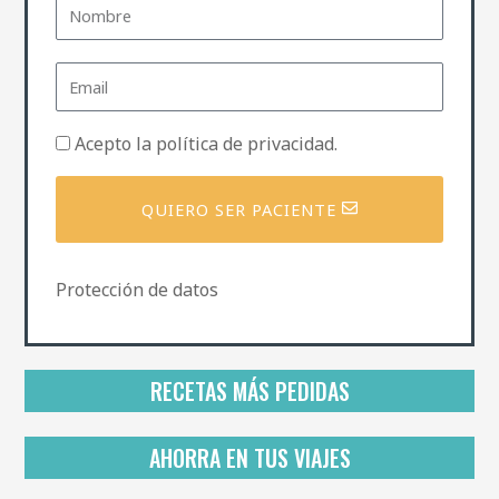
N
o
m
b
E
r
m
e
a
i
P
Acepto la
política de privacidad
.
l
o
l
í
QUIERO SER PACIENTE
t
i
c
a
Protección de datos
d
e
p
r
i
RECETAS MÁS PEDIDAS
v
a
c
AHORRA EN TUS VIAJES
i
d