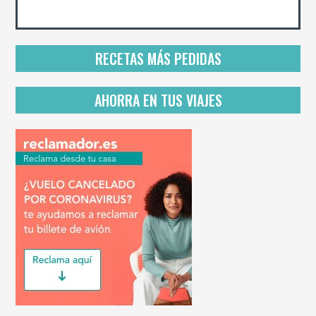
d
e
p
r
i
RECETAS MÁS PEDIDAS
v
a
c
AHORRA EN TUS VIAJES
i
d
a
d