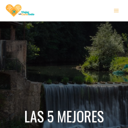
Ir
MAI
al
MEN
contenido
LAS 5 MEJORES