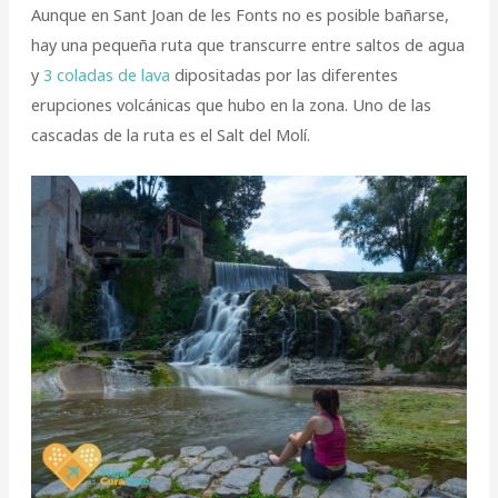
Aunque en Sant Joan de les Fonts no es posible bañarse,
hay una pequeña ruta que transcurre entre saltos de agua
y
3 coladas de lava
dipositadas por las diferentes
erupciones volcánicas que hubo en la zona. Uno de las
cascadas de la ruta es el Salt del Molí.