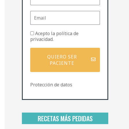
m
b
E
r
m
e
a
i
P
Acepto la
política de
l
o
privacidad
.
l
í
t
QUIERO SER
i
PACIENTE
c
a
d
Protección de datos
e
p
r
i
v
a
RECETAS MÁS PEDIDAS
c
i