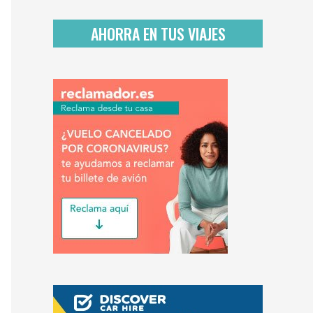
d
a
AHORRA EN TUS VIAJES
d