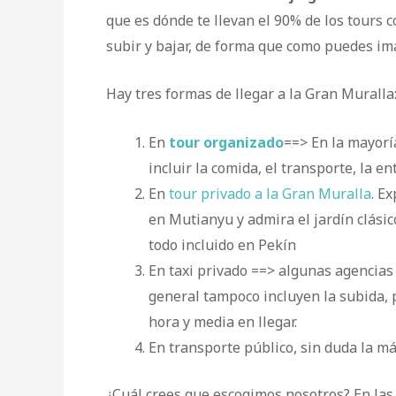
que es dónde te llevan el 90% de los tours 
subir y bajar, de forma que como puedes im
Hay tres formas de llegar a la Gran Muralla
En
tour
organizado
==> En la mayoría
incluir la comida, el transporte, la en
En
tour privado a la Gran Muralla
. E
en Mutianyu y admira el jardín clási
todo incluido en Pekín
En taxi privado ==> algunas agencias 
general tampoco incluyen la subida,
hora y media en llegar.
En transporte público, sin duda la má
¿Cuál crees que escogimos nosotros? En las 