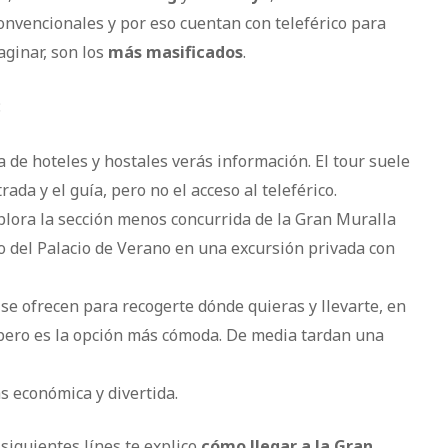
convencionales y por eso cuentan con teleférico para
aginar, son los
más masificados
.
:
 de hoteles y hostales verás información. El tour suele
trada y el guía, pero no el acceso al teleférico.
xplora la sección menos concurrida de la Gran Muralla
co del Palacio de Verano en una excursión privada con
se ofrecen para recogerte dónde quieras y llevarte, en
 pero es la opción más cómoda. De media tardan una
s económica y divertida.
siguientes línes te explico
cómo llegar a la Gran