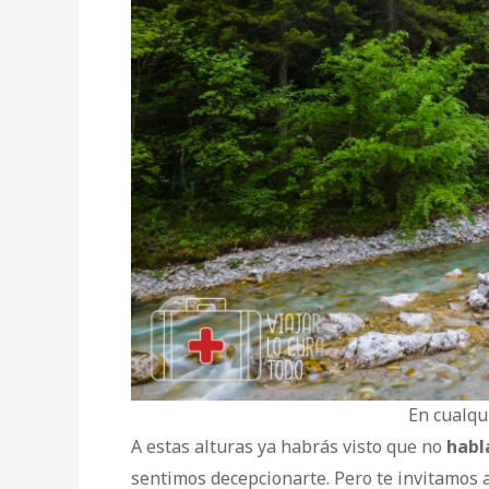
En cualqu
A estas alturas ya habrás visto que no
habl
sentimos decepcionarte. Pero te invitamos 