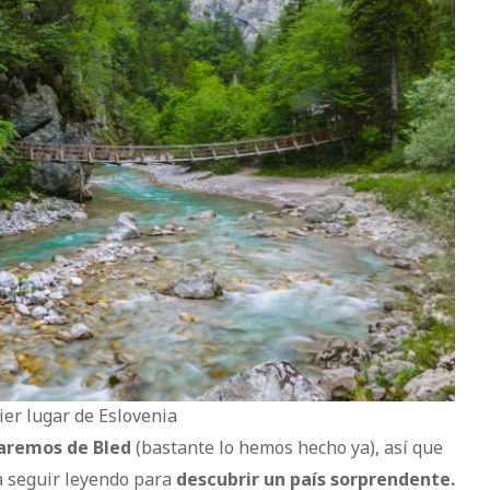
ier lugar de Eslovenia
aremos de Bled
(bastante lo hemos hecho ya), así que
a seguir leyendo para
descubrir un país sorprendente.