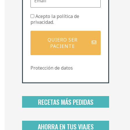
m
e
a
i
P
Acepto la
política de
l
o
privacidad
.
l
í
t
QUIERO SER
i
PACIENTE
c
a
d
Protección de datos
e
p
r
i
v
a
RECETAS MÁS PEDIDAS
c
i
d
a
AHORRA EN TUS VIAJES
d