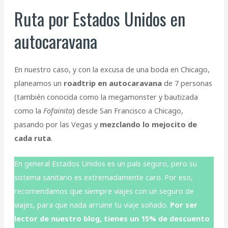
Ruta por Estados Unidos en
autocaravana
En nuestro caso, y con la excusa de una boda en Chicago,
planeamos un
roadtrip en autocaravana
de 7 personas
(también conocida como la megamonster y bautizada
como la
Fofainita
) desde San Francisco a Chicago,
pasando por las Vegas y
mezclando lo mejocito de
cada ruta
.
En general Estados Unidos es un país seguro, pero su
sistema sanitario es extremadamente caro. Por eso,
recomendamos que siempre viajes con un seguro de
viajes, para que nada arruine tu viaje soñado.
Por ser
lector de nuestro blog, tienes un 15% de descuento