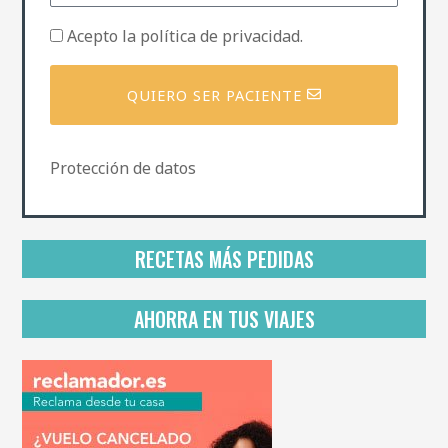
a
i
P
Acepto la
política de privacidad
.
l
o
l
í
QUIERO SER PACIENTE
t
i
c
a
Protección de datos
d
e
p
r
i
RECETAS MÁS PEDIDAS
v
a
c
AHORRA EN TUS VIAJES
i
d
a
d