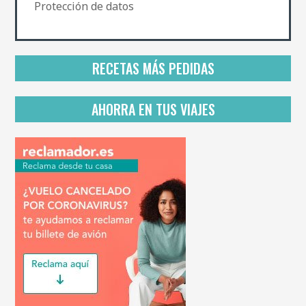
a
Protección de datos
d
e
p
r
i
RECETAS MÁS PEDIDAS
v
a
c
AHORRA EN TUS VIAJES
i
d
a
d