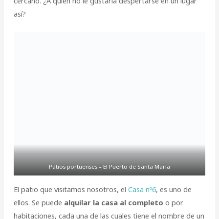
cercano. ¿A quién no le gustaría despertarse en un lugar
así?
Patios portuenses – El Puerto de Santa María
El patio que visitamos nosotros, el
Casa nº6
, es uno de
ellos. Se puede
alquilar la casa al completo
o por
habitaciones, cada una de las cuales tiene el nombre de un