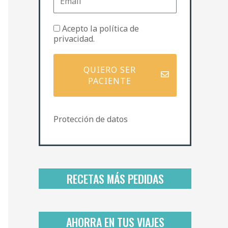
m
e
a
i
P
Acepto la
política de
l
o
privacidad
.
l
í
t
QUIERO SER
i
PACIENTE
c
a
d
Protección de datos
e
p
r
i
v
a
RECETAS MÁS PEDIDAS
c
i
d
a
AHORRA EN TUS VIAJES
d