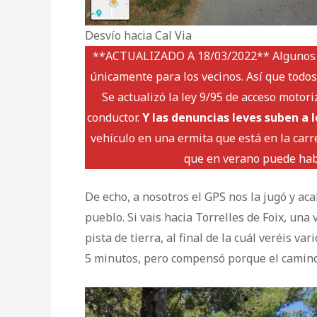
Desvío hacia Cal Via
**ACTUALIZADO A 18/03/2022** Algunos le
únicamente para los vecinos. Así que todos
Se actualizó la ley 9/95 de acceso motori
conductor.
Y las denuncias leves suben a l
vehículo en una ermita que está en la carr
que en verano puede habe
De echo, a nosotros el GPS nos la jugó y a
pueblo. Si vais hacia Torrelles de Foix, una
pista de tierra, al final de la cuál veréis 
5 minutos, pero compensó porque el camino 