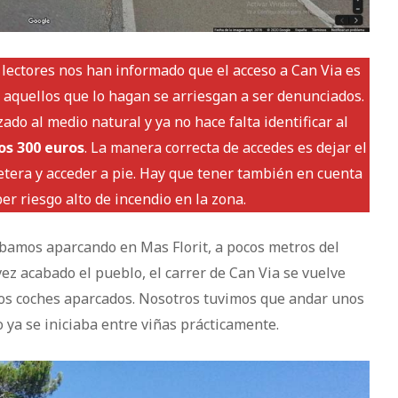
ctores nos han informado que el acceso a Can Via es
 aquellos que lo hagan se arriesgan a ser denunciados.
zado al medio natural y ya no hace falta identificar al
os 300 euros
. La manera correcta de accedes es dejar el
etera y acceder a pie. Hay que tener también en cuenta
r riesgo alto de incendio en la zona.
cabamos aparcando en Mas Florit, a pocos metros del
 vez acabado el pueblo, el carrer de Can Via se vuelve
varios coches aparcados. Nosotros tuvimos que andar unos
ya se iniciaba entre viñas prácticamente.