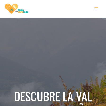
Ir
MAI
al
MEN
contenido
DESCUBRE LA VAL