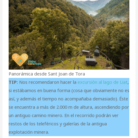
Panorámica desde Sant Joan de Tora
TIP:
Nos recomendaron hacer la
excursión al lago de
Liat
,
si estábamos en buena forma (cosa que obviamente no es
así, y además el tiempo no acompañaba demasiado). Éste
se encuentra a
más de 2.000 m de altura, ascendiendo por
un antiguo camino minero. En el recorrido podrán ver
restos de los teleféricos y galerías de la antigua
explotación minera.