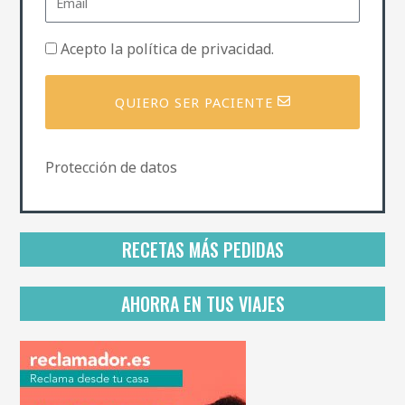
m
e
a
i
P
Acepto la
política de privacidad
.
l
o
l
í
QUIERO SER PACIENTE
t
i
c
a
Protección de datos
d
e
p
r
i
RECETAS MÁS PEDIDAS
v
a
c
AHORRA EN TUS VIAJES
i
d
a
d