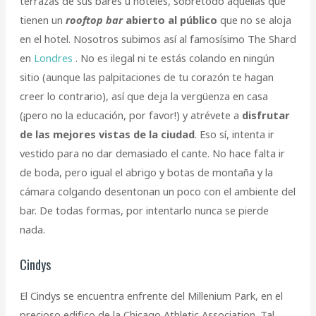
terrazas de sus bares u hoteles, sobretodo aquellas que
tienen un
rooftop bar
abierto al público
que no se aloja
en el hotel. Nosotros subimos así al famosísimo The Shard
en
Londres
. No es ilegal ni te estás colando en ningún
sitio (aunque las palpitaciones de tu corazón te hagan
creer lo contrario), así que deja la vergüenza en casa
(¡pero no la educación, por favor!) y atrévete a
disfrutar
de las mejores vistas de la ciudad
. Eso sí, intenta ir
vestido para no dar demasiado el cante. No hace falta ir
de boda, pero igual el abrigo y botas de montaña y la
cámara colgando desentonan un poco con el ambiente del
bar. De todas formas, por intentarlo nunca se pierde
nada.
Cindys
El Cindys se encuentra enfrente del Millenium Park, en el
precioso edifico de la Chicago Athletic Association. Tal