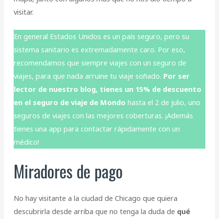
visitar.
En general Estados Unidos es un país seguro, pero su
sistema sanitario es extremadamente caro. Por eso,
recomendamos que siempre viajes con un seguro de
viajes, para que nada arruine tu viaje soñado.
Por ser
lector de nuestro blog, tienes un 15% de descuento
en el seguro de viaje de Mondo
hasta el 2 de julio, uno
seguros de viajes con las mejores coberturas. ¡Además
tienes una app para contactar rápidamente con un
médico!
Miradores de pago
No hay visitante a la ciudad de Chicago que quiera
descubrirla desde arriba que no tenga la duda de
qué