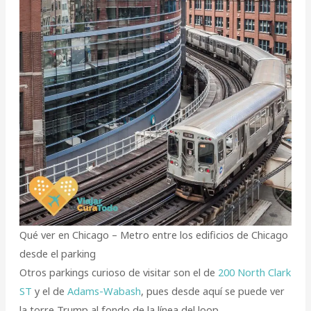
Qué ver en Chicago – Metro entre los edificios de Chicago
desde el parking
Otros parkings curioso de visitar son el de
200 North Clark
ST
y el de
Adams-Wabash
, pues desde aquí se puede ver
la torre Trump al fondo de la línea del loop.